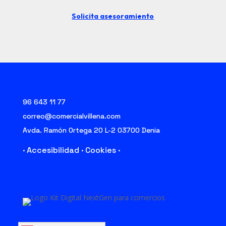
Solicita asesoramiento
96 643 11 77
correo@comercialvillena.com
Avda. Ramón Ortega 20 L-2 03700 Denia
· Accesibilidad ·
Cookies ·